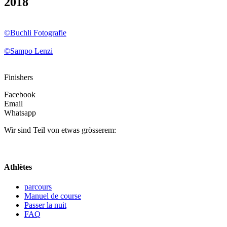
2018
©Buchli Fotografie
©Sampo Lenzi
Finishers
Facebook
Email
Whatsapp
Wir sind Teil von etwas grösserem:
Athlètes
parcours
Manuel de course
Passer la nuit
FAQ