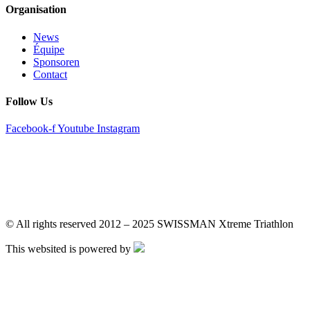
Organisation
News
Équipe
Sponsoren
Contact
Follow Us
Facebook-f
Youtube
Instagram
DE
EN
DE
EN
© All rights reserved 2012 – 2025 SWISSMAN Xtreme Triathlon
This websited is powered by
DE
EN
DE