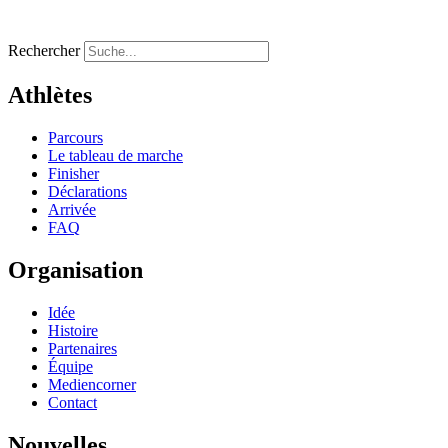
EN
Rechercher
Athlètes
Parcours
Le tableau de marche
Finisher
Déclarations
Arrivée
FAQ
Organisation
Idée
Histoire
Partenaires
Équipe
Mediencorner
Contact
Nouvelles