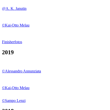
@A. K. Janutin
©Kai-Otto Melau
Finisherfotos
2019
©Alessandro Annunziata
©Kai-Otto Melau
©Sampo Lenzi