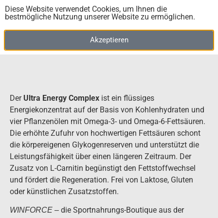
Geschmacksrichtungen Kokosnuss, Haselnuss und
Diese Website verwendet Cookies, um Ihnen die
Banane (je Sorte 10 Stück) und ist
exklusiv
bei uns im
bestmögliche Nutzung unserer Website zu ermöglichen.
Online-Shop erhältlich.
Akzeptieren
Der
Ultra Energy Complex
ist ein flüssiges
Energiekonzentrat auf der Basis von Kohlenhydraten und
vier Pflanzenölen mit Omega-3- und Omega-6-Fettsäuren.
Die erhöhte Zufuhr von hochwertigen Fettsäuren schont
die körpereigenen Glykogenreserven und unterstützt die
Leistungsfähigkeit über einen längeren Zeitraum. Der
Zusatz von L-Carnitin begünstigt den Fettstoffwechsel
und fördert die Regeneration. Frei von Laktose, Gluten
oder künstlichen Zusatzstoffen.
die Sportnahrungs-Boutique aus der
WINFORCE –