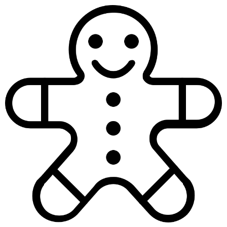
Shop
WINFORCE exklusiv
im Shop erhältlich
admin
April 15, 2022
ULTRA ENERGY COMPLEX – Dein
WINFORCE
Energiekonzentrat für den SWISSMAN
ist jetzt exklusiv
in unserem Shop erhältlich.
Ausreichend Energie für dein Training und den
SWISSMAN bietet dir der
Ultra Energy Complex XXL
von
unserem Verpflegungspartner
WINFORCE
.
Der Ultra Energy Complex XXL enthält 30 Ultra Energy
Complex Sachets (30 x 25 g) in den