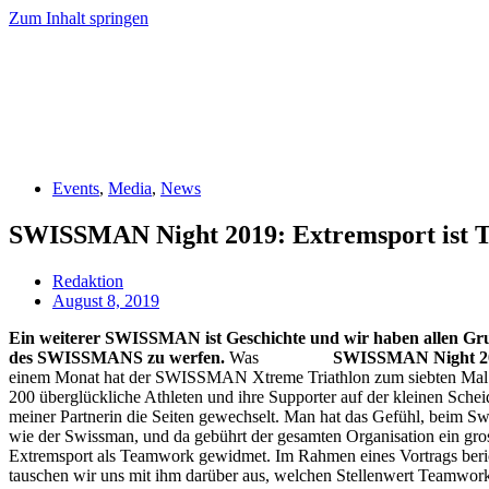
Zum Inhalt springen
EN
FR
EN
FR
Events
,
Media
,
News
SWISSMAN Night 2019: Extremsport ist
Redaktion
August 8, 2019
Ein weiterer SWISSMAN ist Geschichte und wir haben allen Grund
des SWISSMANS zu werfen.
Was
SWISSMAN Night 
einem Monat hat der SWISSMAN Xtreme Triathlon zum siebten Mal stat
200 überglückliche Athleten und ihre Supporter auf der kleinen Sche
meiner Partnerin die Seiten gewechselt. Man hat das Gefühl, beim Swi
wie der Swissman, und da gebührt der gesamten Organisation ein 
Extremsport als Teamwork gewidmet. Im Rahmen eines Vortrags berich
tauschen wir uns mit ihm darüber aus, welchen Stellenwert Teamwork