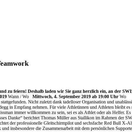
 Teamwork
 zu feiern! Deshalb laden wir Sie ganz herzlich ein, an der SWI
2019
Wann / Wo
Mittwoch, 4. September 2019 ab 19:00 Uhr
tgefunden. Nicht zuletzt dank tadelloser Organisation und unablässi
idegg in Empfang nehmen. Für viele Athletinnen und Athleten bleibt es
ssman immer willkommen zu sein, sei es als Athlet oder als Helfer. Es
grosses Danke“ berichtet Thomas Müller aus Stallikon im Rahmen de
tet der professionelle Gleitschirmpilot und sechsfache Red Bull X-A
 und insbesondere die Zusammenarbeit mit dem persönlichen Supporter 