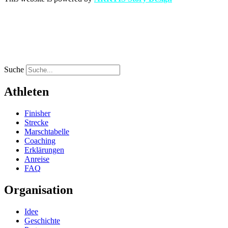
EN
FR
EN
FR
Suche
Athleten
Finisher
Strecke
Marschtabelle
Coaching
Erklärungen
Anreise
FAQ
Organisation
Idee
Geschichte