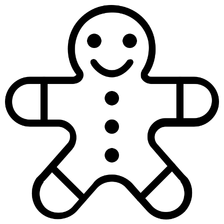
ZURÜCK
2025 Freitag & Sonntag
Fotos von ©Sampo Lenzi und ©Lyle Peterer