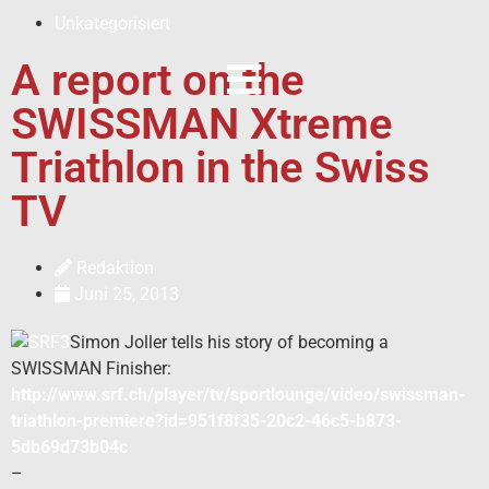
Unkategorisiert
A report on the
SWISSMAN Xtreme
Triathlon in the Swiss
TV
Redaktion
Juni 25, 2013
Simon Joller tells his story of becoming a
SWISSMAN Finisher:
http://www.srf.ch/player/tv/sportlounge/video/swissman-
triathlon-premiere?id=951f8f35-20c2-46c5-b873-
5db69d73b04c
–